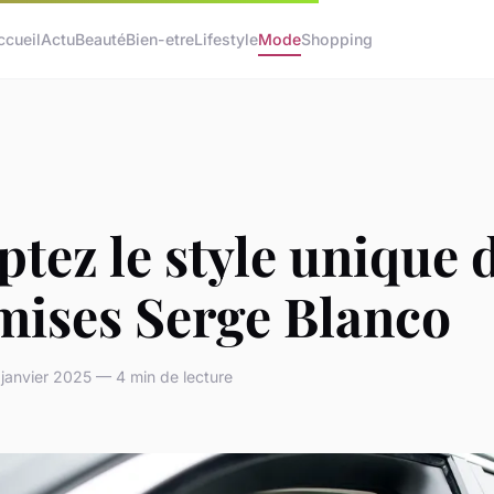
ccueil
Actu
Beauté
Bien-etre
Lifestyle
Mode
Shopping
tez le style unique 
mises Serge Blanco
janvier 2025 — 4 min de lecture