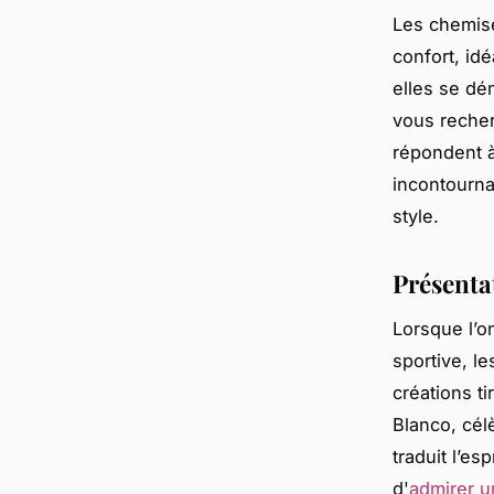
Les chemise
confort, id
elles se dé
vous recher
répondent à
incontourna
style.
Présenta
Lorsque l’o
sportive, l
créations ti
Blanco, cél
traduit l’es
d'
admirer 