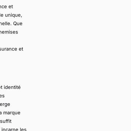
nce et
le unique,
nelle. Que
chemises
surance et
 identité
es
Serge
la marque
suffit
incarne les