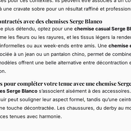
isés pour ces contextes. Ils peuvent être associés à un c
 une cravate sobre pour un résultat raffiné et profession
ntractés avec des chemises Serge Blanco
le plus détendu, optez pour une
chemise casual Serge B
me les fleurs ou les rayures, et les tissus légers la rend
 informelles ou aux week-ends entre amis. Une
chemise e
sociée à un jean ou un pantalon chino, permet de combine
modèles offrent une belle alternative entre décontraction 
on.
s pour compléter votre tenue avec une chemise Serg
es Serge Blanco
s’associent aisément à des accessoires
uir peut souligner leur aspect formel, tandis qu’une cein
ne touche décontractée. Les chaussures, du derby au m
 ces tenues avec harmonie.