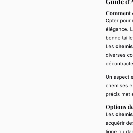
Guide d'
Comment ch
Opter pour
élégance. Le
bonne taill
Les
chemis
diverses co
décontracté
Un aspect e
chemises en
précis met 
Options de
Les
chemis
acquérir de
ligne ou da