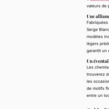
valeurs de 
Une allian
Fabriquées 
Serge Blanc
modèles incl
légers préd
garantit un 
Un éventai
Les chemise
trouverez d
les occasio
de motifs f
entre un loo