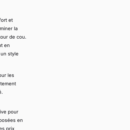
ort et
rminer la
tour de cou.
nt en
un style
our les
stement
é.
ive pour
oposées en
es prix