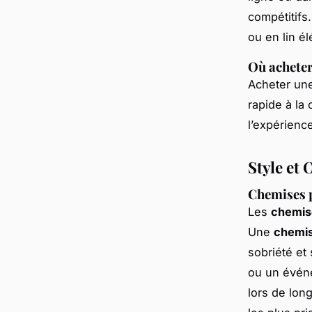
compétitifs
ou en lin él
Où acheter
Acheter un
rapide à la
l’expérienc
Style et
Chemises p
Les
chemis
Une
chemis
sobriété et
ou un événe
lors de lon