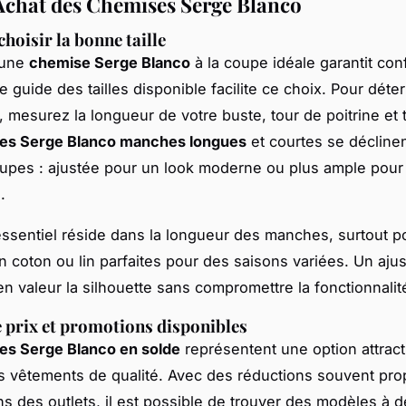
Achat des Chemises Serge Blanco
oisir la bonne taille
 une
chemise Serge Blanco
à la coupe idéale garantit conf
 guide des tailles disponible facilite ce choix. Pour déte
e, mesurez la longueur de votre buste, tour de poitrine et 
es Serge Blanco manches longues
et courtes se décline
upes : ajustée pour un look moderne ou plus ample pour 
.
ssentiel réside dans la longueur des manches, surtout p
 coton ou lin parfaites pour des saisons variées. Un aju
en valeur la silhouette sans compromettre la fonctionnalit
 prix et promotions disponibles
es Serge Blanco en solde
représentent une option attract
s vêtements de qualité. Avec des réductions souvent pr
ns des outlets, il est possible de trouver des modèles à d