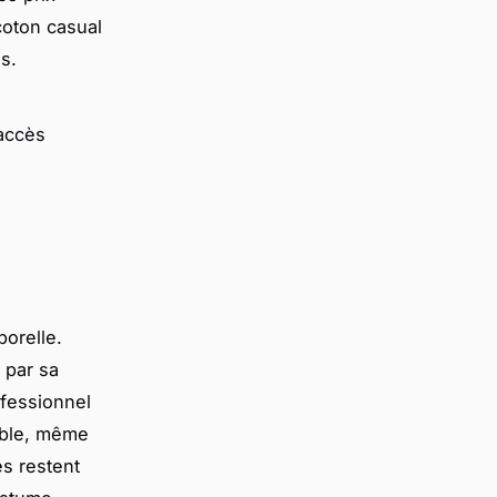
 coton casual
s.
accès
orelle.
 par sa
ofessionnel
able, même
s restent