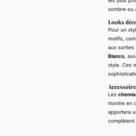
les plus pr
sombre ou à
Looks déco
Pour un sty
motifs, com
aux sorties
Blanco
, as
style. Ces 
sophisticati
Accessoire
Les
chemis
montre en c
apportera u
complètent