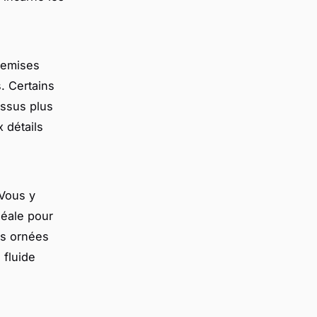
chemises
. Certains
issus plus
 détails
 Vous y
déale pour
es ornées
 fluide