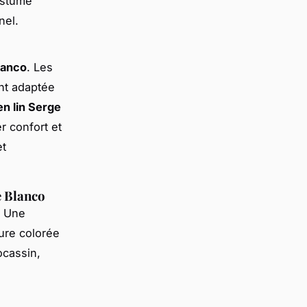
ostume
nel.
lanco
. Les
ent adaptée
n lin Serge
r confort et
et
e Blanco
. Une
ture colorée
ocassin,