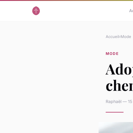
A
Accueil
›
Mode
MODE
Adop
che
Raphaël — 15 