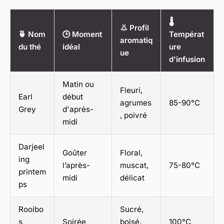
🌡️
👃 Profil
🍵 Nom
🕒 Moment
Températ
aromatiq
du thé
idéal
ure
ue
d'infusion
Matin ou
Fleuri,
Earl
début
agrumes
85-90°C
Grey
d'après-
, poivré
midi
Darjeel
Goûter
Floral,
ing
l’après-
muscat,
75-80°C
printem
midi
délicat
ps
Rooibo
Sucré,
s
Soirée
boisé,
100°C