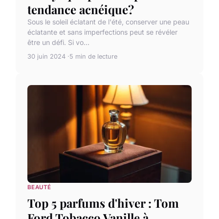
tendance acnéique?
Sous le soleil éclatant de l'été, conserver une peau
éclatante et sans imperfections peut se révéler
être un défi. Si vo...
30 juin 2024
5 min de lecture
BEAUTÉ
Top 5 parfums d'hiver : Tom
Ford Tobacco Vanille à