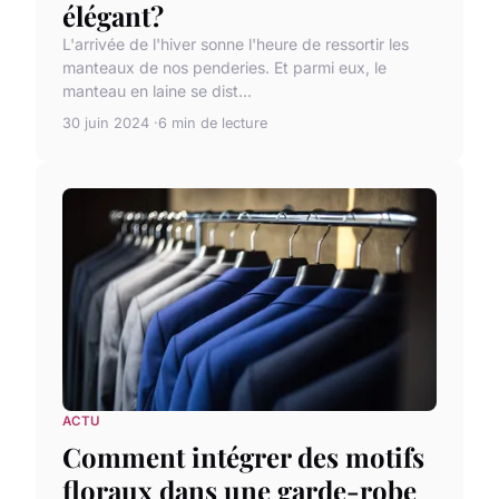
élégant?
L'arrivée de l'hiver sonne l'heure de ressortir les
manteaux de nos penderies. Et parmi eux, le
manteau en laine se dist...
30 juin 2024
6 min de lecture
ACTU
Comment intégrer des motifs
floraux dans une garde-robe