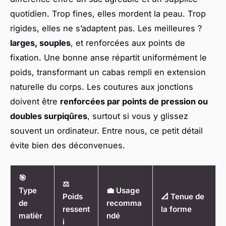
quotidien. Trop fines, elles mordent la peau. Trop
rigides, elles ne s’adaptent pas. Les meilleures ?
larges, souples
, et renforcées aux points de
fixation. Une bonne anse répartit uniformément le
poids, transformant un cabas rempli en extension
naturelle du corps. Les coutures aux jonctions
doivent être
renforcées par points de pression ou
doubles surpiqûres
, surtout si vous y glissez
souvent un ordinateur. Entre nous, ce petit détail
évite bien des déconvenues.
🎯
⚖️
Type
💼 Usage
Poids
📐 Tenue de
de
recomma
ressent
la forme
matièr
ndé
i