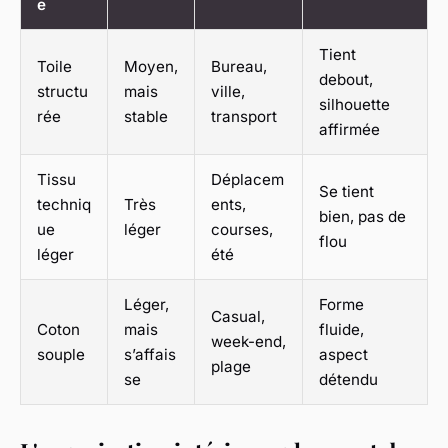
e
Tient
Toile
Moyen,
Bureau,
debout,
structu
mais
ville,
silhouette
rée
stable
transport
affirmée
Tissu
Déplacem
Se tient
techniq
Très
ents,
bien, pas de
ue
léger
courses,
flou
léger
été
Léger,
Forme
Casual,
Coton
mais
fluide,
week-end,
souple
s’affais
aspect
plage
se
détendu